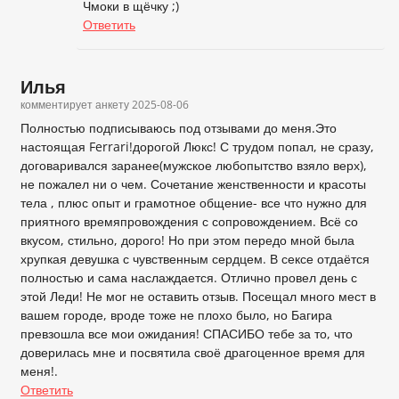
Чмоки в щёчку ;)
Ответить
Илья
комментирует анкету
2025-08-06
Полностью подписываюсь под отзывами до меня.Это
настоящая Ferrari!дорогой Люкс! С трудом попал, не сразу,
договаривался заранее(мужское любопытство взяло верх),
не пожалел ни о чем. Сочетание женственности и красоты
тела , плюс опыт и грамотное общение- все что нужно для
приятного времяпровождения с сопровождением. Всё со
вкусом, стильно, дорого! Но при этом передо мной была
хрупкая девушка с чувственным сердцем. В сексе отдаётся
полностью и сама наслаждается. Отлично провел день с
этой Леди! Не мог не оставить отзыв. Посещал много мест в
вашем городе, вроде тоже не плохо было, но Багира
превзошла все мои ожидания! СПАСИБО тебе за то, что
доверилась мне и посвятила своё драгоценное время для
меня!.
Ответить