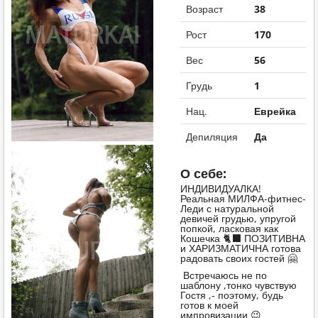
Возраст
38
Рост
170
Вес
56
Грудь
1
Нац.
Еврейка
Депиляция
Да
О себе:
ИНДИВИДУАЛКА!
Реальная МИЛФА-фитнес-
Леди с натуральной
девичей грудью, упругой
попкой, ласковая как
Кошечка 🐈‍⬛ ПОЗИТИВНА
и ХАРИЗМАТИЧНА готова
радовать своих гостей 🤗
Встречаюсь не по
шаблону ,тонко чувствую
Гостя ,- поэтому, будь
готов к моей
импровизации 😉