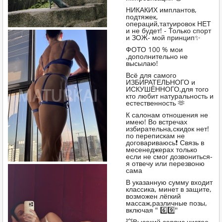
НИКАКИХ имплантов,
подтяжек,
операций,татуировок НЕТ
и не будет! - Только спорт
и ЗОЖ- мой принцип✨️
ФОТО 100 % мои
,дополнительно не
высылаю!
Всё для самого
ИЗБИРАТЕЛЬНОГО и
ИСКУШЁННОГО,для того
кто любит натуральность и
естественность 🫶
К салонам отношения не
имею! Во встречах
избирательна,скидок нет!
по перепискам не
договариваюсь❗️ Связь в
месенеджерах только
если не смог дозвониться-
я отвечу или перезвоню
сама
В указанную сумму входит
классика, минет в защите,
возможен лёгкий
массаж,различные позы,
включая " 6️⃣9️⃣"
💥Высокий сервис,чистое