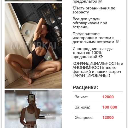
предоплатой 🤗
💥есть ограничения по
возрасту
Все доп.услуги
обговариваем при
встрече.
Предпочтение
иногородним гостям и
длительным встречам 🫶
Иногородние выезды
только со 100%
предоплатой 💳
КОНФИДИЦИАЛЬНОСТЬ и
АНОНИМНОСТЬ твоих
фантазий и наших встреч
ГАРАНТИРОВАНЫ ❗️
Расценки:
За час:
12000
За ночь:
100 000
Экспресс:
12000