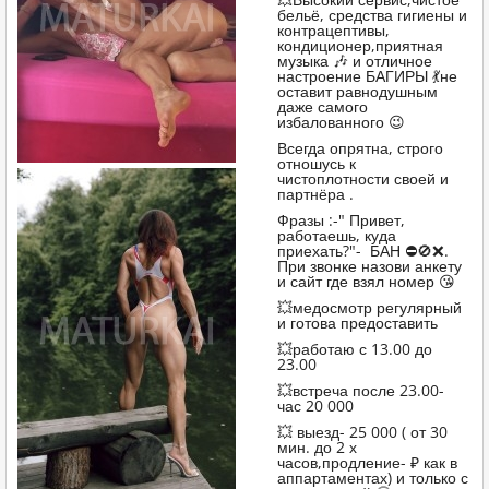
бельё, средства гигиены и
контрацептивы,
кондиционер,приятная
музыка 🎶 и отличное
настроение БАГИРЫ 💃не
оставит равнодушным
даже самого
избалованного 😉
Всегда опрятна, строго
отношусь к
чистоплотности своей и
партнёра .
Фразы :-" Привет,
работаешь, куда
приехать?"-
БАН ⛔️🚫❌️.
При звонке назови анкету
и сайт где взял номер 😘
💥медосмотр регулярный
и готова предоставить
💥работаю с 13.00 до
23.00
💥встреча после 23.00-
час 20 000
💥 выезд- 25 000 ( от 30
мин. до 2 х
часов,продление- ₽ как в
аппартаментах) и только с