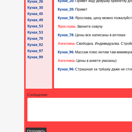
Кунак_20:
Привет ищу девушку брюнетку дл
Кунак_26
Кунак_30
Кунак_20:
Привет
Кунак_45
Кунак_58:
Ярослава, цену можно пожалуйст
Кунак_49
Кунак_53
Ярослава:
Звоните озвучу
Кунак_53
Кунак_78:
Цены все написаны в аптеках
Кунак_70
Ангелина:
Свободна. Индивидуалка. Стройн
Кунак_92
Кунак_97
Кунак_96:
Массаж плюс интим там кикимора
Кунак_99
Ангелина:
Цены в анкете указаны)
Кунак_96:
Страшная за трёшку даже не сто
Сообщение:
Отправить