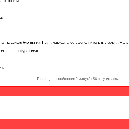
я встречи мп
а?
ая, красивая блондинка. Принимаю одна, есть дополнительные услуги. Мальчи
 страшная шкура висит
ит.
Последнее сообщение
9 минут/ы 58 секунд
назад