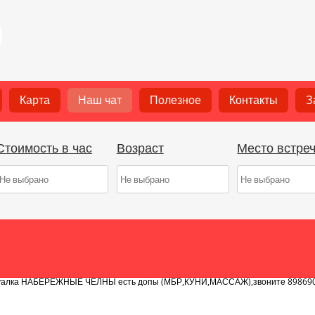
ар
ий)
арк!
ЗВОНИТЕ ИЛИ ПИШИТЕ ВАТСАП МАХ.8 987 186 01 50
Карта
Наш чат
Полезное
Контакты
З
дуалка НАБЕРЕЖНЫЕ ЧЕЛНЫ есть допы (МБР,КУНИ,МАССАЖ),звоните 898690
Стоимость в час
Возраст
Место встре
рный указала там ваще толстуха дряблая
ства 8 965 596 15 06
город. Стройная, красивая блондинка. Принимаю одна, есть дополнительные у
дуалка НАБЕРЕЖНЫЕ ЧЕЛНЫ есть допы (МБР,КУНИ,МАССАЖ),звоните 898690