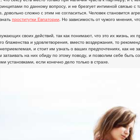
принципами по данному вопросу, и не брезгует интимной связью с
е, довольно сложно с этим не согласиться. Человек становится аг
 знать
проститутки Евпатории
. Но зависимость от чужого мнения, чт
жающих своих действий, так как понимают, что это их жизнь, их пр
ного блаженства и удовлетворения, вместо воздержания, то рекоме
неприемлемая, и стоит им узнать о ваших предпочтениях, как не за
 затаивать на них обиду по этому поводу, и позволим себе быть со
ми установками, если конечно дело только в страхе.