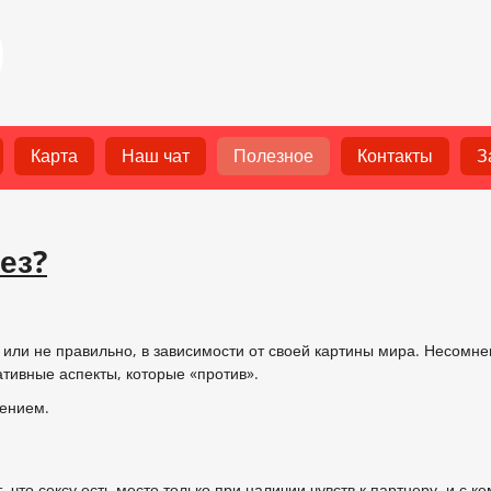
Карта
Наш чат
Полезное
Контакты
З
ез?
 или не правильно, в зависимости от своей картины мира. Несомне
тивные аспекты, которые «против».
лением.
 что сексу есть место только при наличии чувств к партнеру, и с 